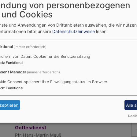
ndung von personenbezogenen
Unsere nächsten Termine
Li
 und Cookies
So, 9.8.
kein Gottesdienst in Rudelstetten - siehe
enste und Anwendungen von Drittanbietern auswählen, die wir nutze
Nachbargemeinden
Informationen bitte unsere
Datenschutzhinweise
lesen.
Alerheim-Rudelstetten
St.-Ulrichs-Kirche
Rudelstetten
ktional
(immer erforderlich)
So, 9.8.
ichern von Daten: Cookie für die Benutzersitzung
kein Gottesdienst in Wörnitzostheim - siehe
ck
:
Funktional
Nachbargemeinden
Alerheim-Wörnitzostheim
St.-Maria- und Anna-
sent Manager
(immer erforderlich)
Kirche Wörnitzostheim
kie Consent speichert Ihre Einwilligungsstatus im Browser
e
ck
:
Funktional
So, 9.8. 8:45 Uhr
Gottesdienst
Pfr. Hans-Martin Meuß
zeptieren
Alle 
Alerheim-Bühl
St. Marienkirche Bühl
Reali
So, 9.8. 10 Uhr
Gottesdienst
Pfr. Hans-Martin Meuß