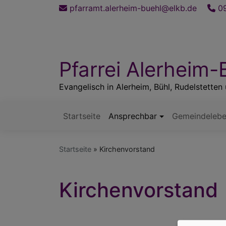
Direkt
pfarramt.alerheim-buehl@elkb.de
09
zum
Inhalt
Pfarrei Alerheim-
Evangelisch in Alerheim, Bühl, Rudelstette
Startseite
Ansprechbar
Gemeindeleb
Hauptnavigation
Startseite
Kirchenvorstand
Kirchenvorstand