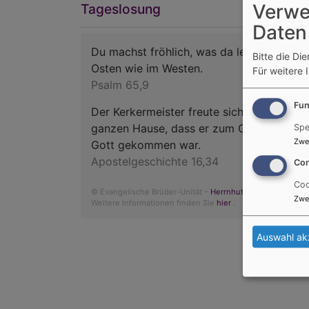
Verwe
Tageslosung
Daten
Du machst fröhlich, was da lebet im
Bitte die Di
Osten wie im Westen.
Für weitere 
Psalm 65,9
Fun
Der Kerkermeister freute sich mit seinem
ganzen Hause, dass er zum Glauben an
Spe
Zwe
Gott gekommen war.
Apostelgeschichte 16,34
Con
Coo
© Evangelische Brüder-Unität –
Herrnhuter Brüdergemein
Zwe
Weitere Informationen finden Sie
hier
.
Auswahl ak