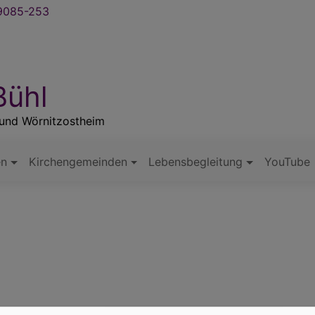
085-253
Bühl
n und Wörnitzostheim
en
Kirchengemeinden
Lebensbegleitung
YouTube