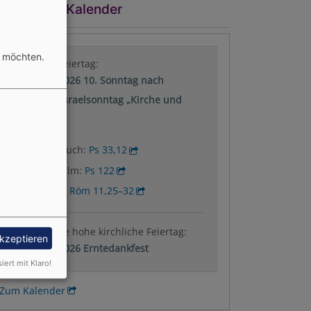
turgischer Kalender
n möchten.
Nächster Feiertag:
09.08.2026 10. Sonntag nach
Trinitatis: Israelsonntag „Kirche und
Israel“
Wochenspruch:
Ps 33,12
Wochenpsalm:
Ps 122
Predigttext:
Röm 11,25–32
Der nächste hohe kirchliche Feiertag:
akzeptieren
04.10.2026 Erntedankfest
siert mit Klaro!
Zum Kalender