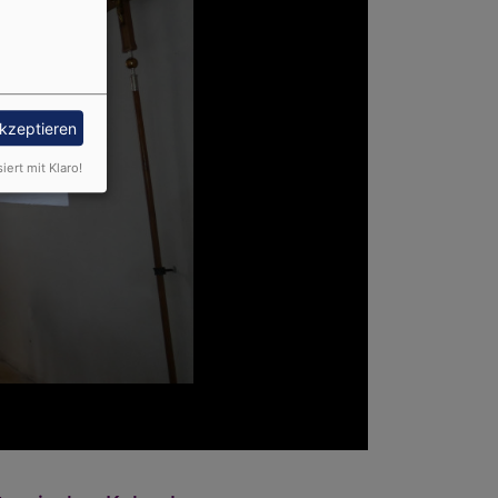
akzeptieren
siert mit Klaro!