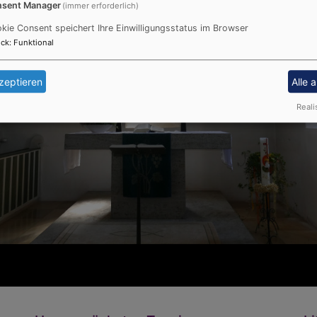
sent Manager
(immer erforderlich)
kie Consent speichert Ihre Einwilligungsstatus im Browser
ck
:
Funktional
zeptieren
Alle 
Reali