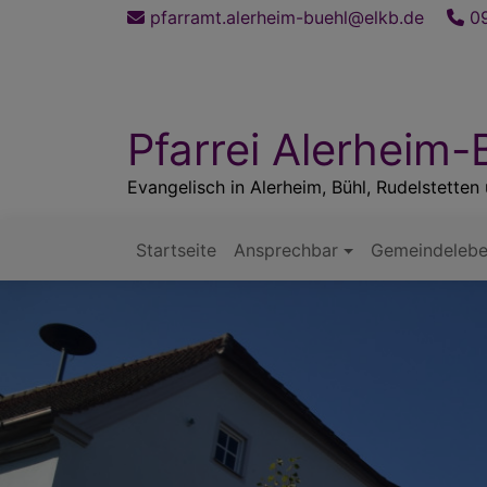
Direkt
pfarramt.alerheim-buehl@elkb.de
09
zum
Inhalt
Pfarrei Alerheim-
Evangelisch in Alerheim, Bühl, Rudelstette
Startseite
Ansprechbar
Gemeindeleb
Hauptnavigation