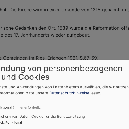
t. Die Kirche wird in einer Urkunde von 1215 genannt, in 
orische Gedanken den Ort. 1539 wurde die Reformation offz
de des 17. Jahrhunderts wieder aufgebaut.
che Gemeinden im Ries, Erlangen 1981, S.67-69)
ndung von personenbezogenen
 und Cookies
enste und Anwendungen von Drittanbietern auswählen, die wir nutze
Informationen bitte unsere
Datenschutzhinweise
lesen.
ktional
(immer erforderlich)
ichern von Daten: Cookie für die Benutzersitzung
ck
:
Funktional