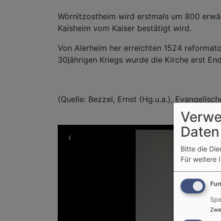
Wörnitzostheim wird erstmals um 800 erwähn
Kaisheim vom Kaiser bestätigt wird.
Von Alerheim her erreichten 1524 reformat
30jährigen Kriegs wurde die Kirche erst En
(Quelle: Bezzel, Ernst (Hg.u.a.), Evangelis
Verwe
Daten
Bitte die Di
Für weitere 
Fun
Spe
Zwe